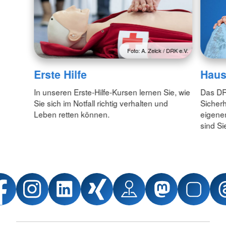
Foto: A. Zelck / DRK e.V.
Erste Hilfe
Haus
In unseren Erste-Hilfe-Kursen lernen Sie, wie
Das DR
Sie sich im Notfall richtig verhalten und
Sicherh
Leben retten können.
eigene
sind Si