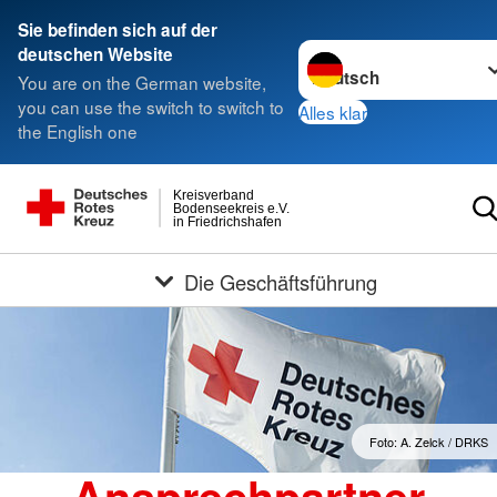
Sie befinden sich auf der
Sprache wechseln zu
deutschen Website
You are on the German website,
you can use the switch to switch to
Alles klar
the English one
Kreisverband
Bodenseekreis e.V.
in Friedrichshafen
Die Geschäftsführung
Foto: A. Zelck / DRKS
Ansprechpartner