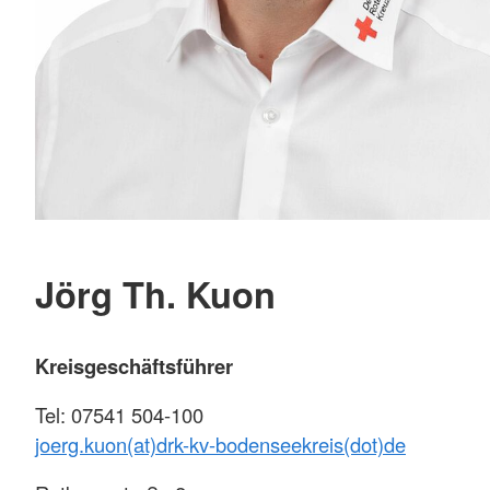
Jörg Th. Kuon
Kreisgeschäftsführer
Tel: 07541 504-100
joerg.kuon(at)drk-kv-bodenseekreis(dot)de