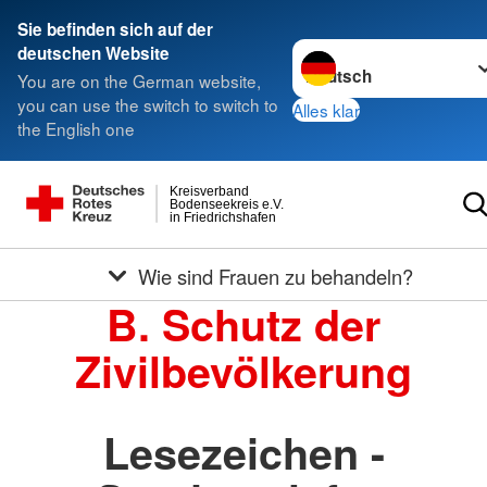
Sie befinden sich auf der
Sprache wechseln zu
deutschen Website
You are on the German website,
you can use the switch to switch to
Alles klar
the English one
Kreisverband
Bodenseekreis e.V.
in Friedrichshafen
Wie sind Frauen zu behandeln?
B. Schutz der
Zivilbevölkerung
Lesezeichen -