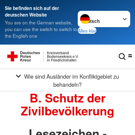
Sie befinden sich auf der
Sprache wechseln zu
deutschen Website
You are on the German website,
you can use the switch to switch to
Alles klar
the English one
Kreisverband
Bodenseekreis e.V.
in Friedrichshafen
Wie sind Ausländer im Konfliktgebiet zu
behandeln?
B. Schutz der
Zivilbevölkerung
Lesezeichen -