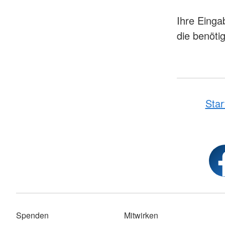
Ihre Einga
die benöti
Star
Spenden
Mitwirken