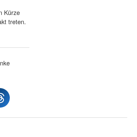
in Kürze
akt treten.
nke