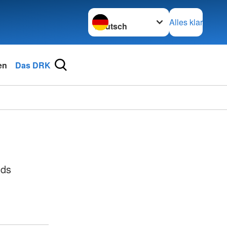
Sprache wechseln zu
Alles klar
en
Das DRK
nds