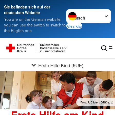
Sie befinden sich auf der
Sprache wechseln zu
deutschen Website
You are on the German website,
you can use the switch to switch to
Alles klar
the English one
Kreisverband
Bodenseekreis e.V.
in Friedrichshafen
Erste Hilfe Kind (9UE)
Foto: P. Citoler / DRK e. V.
Erste Hilfe am Kind