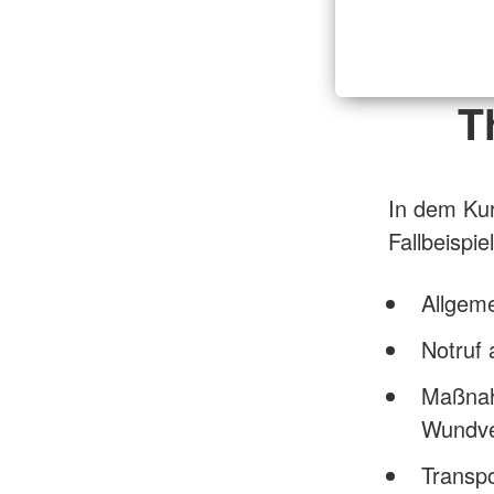
T
In dem Ku
Fallbeispi
Allgeme
Notruf 
Maßnah
Wundve
Transp