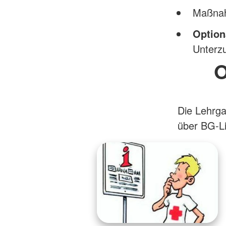
Maßnah
Option
Unterzu
O
Die Lehrga
über BG-L