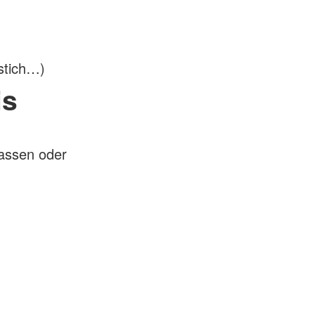
.
nstich…)
is
kassen oder