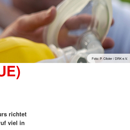
Foto: P. Citoler / DRK e.V.
9UE)
rs richtet
uf viel in