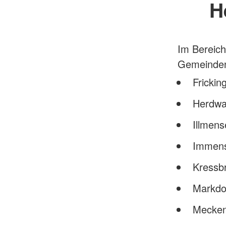
H
Im Bereich
Gemeinden 
Frickin
Herdwa
Illmen
Immen
Kressb
Markdo
Mecken