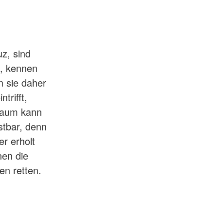
uz, sind
t, kennen
n sie daher
trifft,
 Raum kann
stbar, denn
er erholt
nen die
en retten.