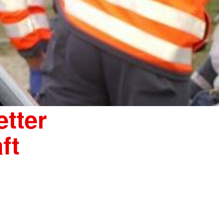
etter
ft