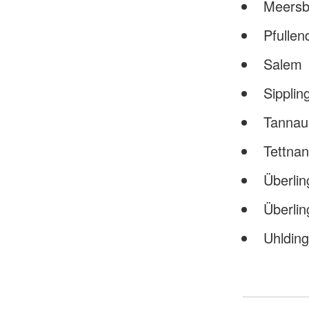
Meersb
Pfullen
Salem
Sipplin
Tannau
Tettna
Überli
Überli
Uhldin