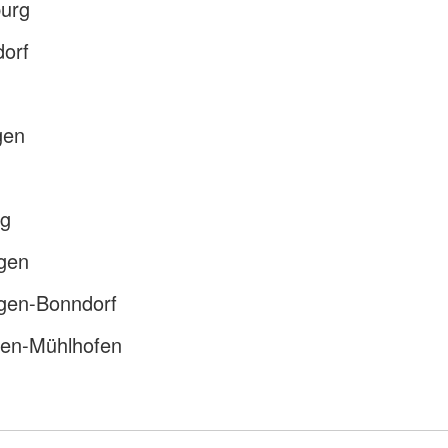
urg
dorf
gen
ng
ngen
ngen-Bonndorf
gen-Mühlhofen