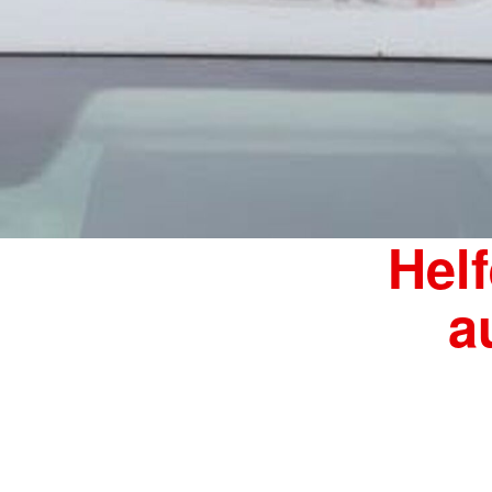
Helf
a