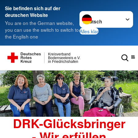
Sie befinden sich auf der
Sprache wechseln zu
deutschen Website
You are on the German website,
you can use the switch to switch to
Alles klar
the English one
Kreisverband
Bodenseekreis e.V.
in Friedrichshafen
DRK-Glücksbringer
- Wir erfüllen